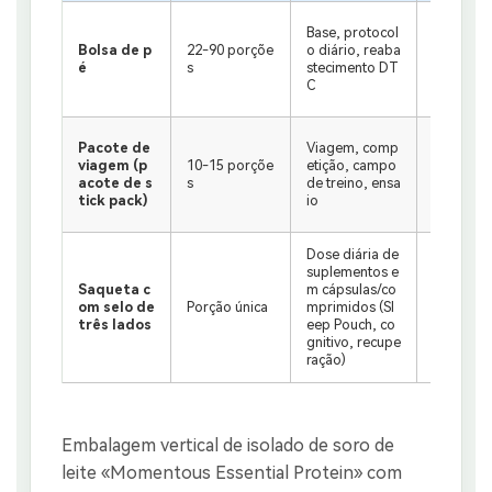
Peso de t
Base, protocol
minimali
Bolsa de p
22-90 porçõe
o diário, reaba
to da per
é
s
stecimento DT
minado de
C
ura do p
Contagem
Pacote de
Viagem, comp
uração d
viagem (p
10-15 porçõe
etição, campo
a segura
acote de s
s
de treino, ensa
certific
tick pack)
io
to princi
Dose diária de
Formato 
suplementos e
dutos em
Saqueta c
m cápsulas/co
latina mo
om selo de
Porção única
mprimidos (Sl
m marca 
três lados
eep Pouch, co
em de des
gnitivo, recupe
e pós; co
ração)
ndividual