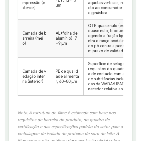
PET, 12–15
mpressão (e
aquetas verticais; resistência
μm
xterior)
eto ao consumidor (DTC) e 
e ginástica
OTR quase nulo (estimado e
quase nulo; bloqueio total do
Camada de b
AL (folha de
egendo a fração lipídica da p
arreira (mei
alumínio), 7
ntra o ranço oxidativo e os 
o)
–9 μm
do pó contra a penetração d
m prazo de validade de 12 a
Superfície de selagem a que
requisitos do quadro de cert
Camada de v
PE de qualid
a de contacto com alimento
edação inter
ade alimenta
de substâncias incluídas nas l
na (interior)
r, 60–80 μm
das da WADA/USADA, atravé
necedor relativa ao contacto
Nota: A estrutura do filme é estimada com base nos
requisitos de barreira do produto, no quadro de
certificação e nas especificações padrão do setor para a
embalagem de isolado de proteína de soro de leite. A
Momentous não publicou documentação oficial sobre