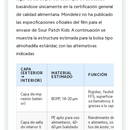
basándose únicamente en la certificación general
de calidad alimentaria. Mondelez no ha publicado
las especificaciones oficiales del film para el
envase de Sour Patch Kids. A continuación se
muestra la estructura estimada para la bolsa tipo
almohadilla estándar, con las alternativas
indicadas.
CAPA
(EXTERIOR
MATERIAL
FUNCIÓN
→
ESTIMADO
INTERIOR)
Rigidez, facilidad de p
Capa de imp
FFS, superficie adecuada 
resión (exteri
BOPP, 18-20 μm
os llamativos; barrera p
or)
gracias a la capa de BOP
PE apto para uso
Rendimiento del termosel
Capa de sella
alimentario, 40-
n alimentos, concretame
do interior (i
60 μm (validado
tos de ácido; resistencia