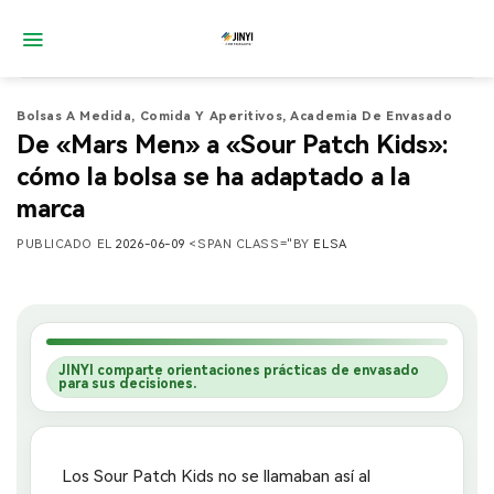
Saltar
al
contenido
Bolsas A Medida
,
Comida Y Aperitivos
,
Academia De Envasado
De «Mars Men» a «Sour Patch Kids»:
cómo la bolsa se ha adaptado a la
marca
PUBLICADO EL
2026-06-09
<SPAN CLASS="BY
ELSA
JINYI comparte orientaciones prácticas de envasado
para sus decisiones.
Los Sour Patch Kids no se llamaban así al