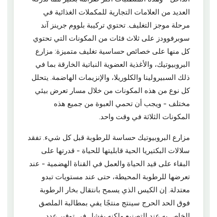
العديد من العلامات التجارية للمكملات الغذائية في
مرحلة موجز التغليف. تحتوي تركيبة بلووم جرينز آند
سوبرفوودز على ثلاث فئات من المكونات التي تحتوي
كل منها على خصائص حساسية تغليف متميزة: مزارع
البروبيوتيك، والأغذية العضوية النباتية الخارقة بما في
ذلك السبيرولينا والكلوريلا، والإنزيمات الهاضمة. يتحلل
كل نوع من هذه المكونات من خلال مسار تعرض بيئي
مختلف - ويجب أن تحمي العبوة من جميع هذه
المكونات الثلاثة في وقت واحد.
مزارع البروبيوتيك حساسة للرطوبة قبل كل شيء. تفقد
سلالات البكتيريا الحية قابليتها للحياة - قدرتها على
البقاء على قيد الحياة والعمل في القناة الهضمية - عند
تعرضها للرطوبة المحيطة، حتى عند مستويات تبدو
معتدلة. إن الكيس الذي يسمح بانتقال بخار الرطوبة
فوق الحد الحرج سينتج منتجًا يفي بمطالبة الملصق
الخاص به عند التصنيع ولكنه يفشل في توفير عدد