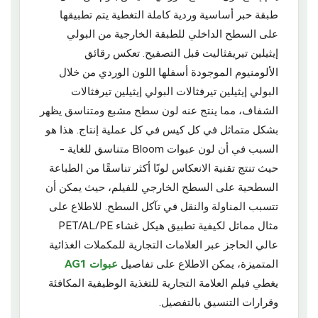
طبقة حبر أساسية وردية كاملة التغطية يتم تطبيقها
على السطح الداخلي للطبقة الخارجية من البولي
إيثيلين تيريفثاليت قبل التصفيح. تعكس رقائق
الألومنيوم الموجودة أسفلها اللون الوردي من خلال
البولي إيثيلين تيرفثالات البولي إيثيلين تيرفثالات
الشفاف، مما ينتج عنه لون سطح مشبع ومتناسق يظهر
بشكل متماثل في كل كيس في كل عملية إنتاج. هذا هو
السبب في أن لون عبوات Bloom متناسق للغاية -
حيث تنتج تقنية الانعكاس لونًا أكثر تناسقًا من الطباعة
السطحية على السطح الخارجي للفيلم، حيث يمكن أن
تتسبب المناولة والنقل في تآكل السطح. للاطلاع على
مثال مماثل لكيفية تطبيق هيكل غشاء PET/AL/PE
عالي الحاجز عبر العلامات التجارية للمكملات الغذائية
المتميزة، يمكن الاطلاع على تفاصيل
عبوات AG1
يغطي فيلم العلامة التجارية للتغذية الوظيفية المكافئة
وقرارات التنسيق بالتفصيل.