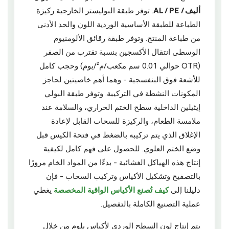
أليف / AL / PE
. توفر طبقة البوليستر الخارجية ركيزة
الطباعة للطبقة الأساسية الوردية اللون والحد الأدنى
من طباعة المنتج. وتوفر طبقة رقائق الألومنيوم
الوسطى انتقال الأكسجين بنسبة تقترب من الصفر
(OTR حوالي 0.01 سم مكعب/م²/يوم) وحجب كامل
للأشعة فوق البنفسجية - وهما أهم خاصيتين لحاجز
المكونات النشطة في التركيبة. وتوفر طبقة البولي
إيثيلين الداخلية سطح الختم الحراري، والسلامة عند
ملامسة الطعام، والركيزة للسحاب القابل لإعادة
الإغلاق الذي يتم تركيبه بالضغط في فتحة الكيس قبل
وضع الختم العلوي. للحصول على فهم كامل لكيفية
إنتاج هذه الهياكل الغشائية - بدءًا من المواد الخام مرورًا
بالتصفيح وتشكيل الأكياس وتركيب السحاب - فإن
دليلنا إلى
كيف تُصنع الأكياس الواقية المخصصة
يغطي
عملية التصنيع الكاملة بالتفصيل.
يتم إنتاج لون السطح الوردي لأكياس بلوم من خلال