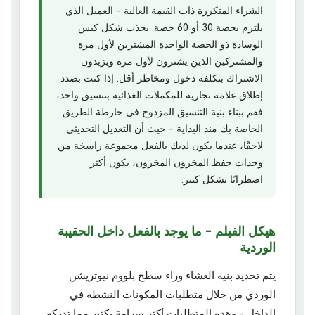
الشراء المتكررة ذات القيمة العالية - العميل الذي
يلتزم بحصة 30 أو 60 حصة. يجذب شكل كيس
الوسادة ذو الحصة الواحدة المشترين لأول مرة
والمشتركين الذين يشترون لأول مرة ويزيدون
الاشتراك بتكلفة دخول ومخاطر أقل. إذا كنت بصدد
إطلاق علامة تجارية للمكملات الغذائية بتنسيق واحد،
فقم ببناء بنية التنسيق المزدوج في خارطة الطريق
الخاصة بك منذ البداية - حيث أن التعديل التحديثي
لاحقًا، عندما يكون لديك بالفعل مجموعة راسخة من
وحدات حفظ المخزون المخزون، يكون أكثر
اضطرابًا بشكل كبير.
هيكل الفيلم - ما يوجد بالفعل داخل الحقيبة
الوردية
يتم تحديد بنية الغشاء وراء سطح بلووم نيوتريشن
الوردي من خلال متطلبات المكونات النشطة في
الداخل - وهذه المتطلبات أكثر صرامة بكثير مما تدركه