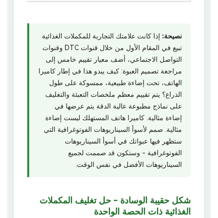
نصيحة:
إذا كانت علامتك التجارية للمكملات الغذائية
تبيع في المقام الأول من خلال قنوات DTC وقنوات
التواصل الاجتماعي، أضف معيار تقييم خامس إلى
مراجعة تصميم العبوة: كيف يبدو هذا في إطار كاميرا
الهاتف، تحت إضاءة طبيعية، ممسوكة على طول
الذراع؟ يتم تقييم معظم ملخصات التعبئة والتغليف
على نماذج مطبوعة عالية الدقة يتم عرضها في
إضاءة مثالية. كاميرا هاتف المستهلك ليست إضاءة
مثالية. صمم لأسوأ السيناريوهات الفوتوغرافية التي
ستظهر فيها عبواتك في أسوأ السيناريوهات
الفوتوغرافية - وستكون قد صممت لجميع
السيناريوهات الأفضل في نفس الوقت.
شكل حقيبة الوسادة - حل تغليف المكملات
الغذائية ذات الحصة الواحدة