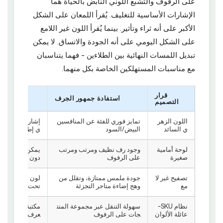
على الرفوف والتشبع اللوني النابض بالحياة هما
الإشارات الأساسية للتغليف. يُقرأ اللمعان على الشكل
الأكبر على أنه ثراء وتأثير. بينما يُقرأ اللون غير اللامع
على الشكل اليومي على أنه الجودة والاتساق. لا يمكن
تبديل اللمسات النهائية بين الطلاءين - فهما يتناسبان
مع مناسبات المستهلكين الخاصة بكل منهما.
قرار
استفادة جمهور الجرف
التصميم
اللون الزهر
تمايز فوري للفئة عن المنافسين
إشارة علامة تجا
ي السائد
البيض/السود
ي إطار فيديو أ
لوحة أمامية
وجود رف نظيف ومرتب ومرتب
يمكن قراءتها ب
صغيرة
على الرفوف
دون تكبيرها
تصفيح غير لا
جودة ملمس ممتازة، وتقلل من
لون متناسق في 
مع
وهج إضاءة متاجر التجزئة
تحت أي إضاءة
نظام SKU-
سهولة التنقل عبر مجموعة المنت
مكتبة مرئية ذات 
عائلة الألوان
جات على الرفوف
عرف على العلامة