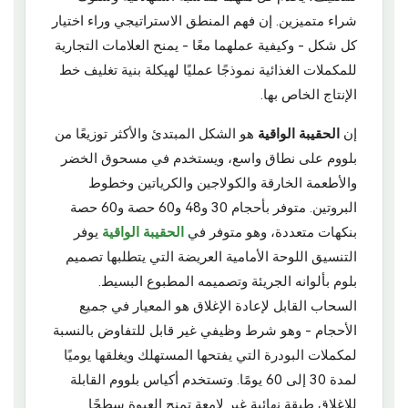
شراء متميزين. إن فهم المنطق الاستراتيجي وراء اختيار
كل شكل - وكيفية عملهما معًا - يمنح العلامات التجارية
للمكملات الغذائية نموذجًا عمليًا لهيكلة بنية تغليف خط
الإنتاج الخاص بها.
إن
الحقيبة الواقية
هو الشكل المبتدئ والأكثر توزيعًا من
بلووم على نطاق واسع، ويستخدم في مسحوق الخضر
والأطعمة الخارقة والكولاجين والكرياتين وخطوط
البروتين. متوفر بأحجام 30 و48 و60 حصة و60 حصة
بنكهات متعددة، وهو متوفر في
الحقيبة الواقية
يوفر
التنسيق اللوحة الأمامية العريضة التي يتطلبها تصميم
بلوم بألوانه الجريئة وتصميمه المطبوع البسيط.
السحاب القابل لإعادة الإغلاق هو المعيار في جميع
الأحجام - وهو شرط وظيفي غير قابل للتفاوض بالنسبة
لمكملات البودرة التي يفتحها المستهلك ويغلقها يوميًا
لمدة 30 إلى 60 يومًا. وتستخدم أكياس بلووم القابلة
للإغلاق طبقة نهائية غير لامعة تمنح العبوة سطحًا