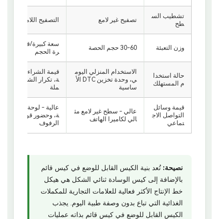
تشطيب الس
تصفيح غير لامع
التصفيح اللامع
طح
سعة كبيرة/قيمة كبي
وزن التعبئة
30-60 حجم الحصة
رة الحجم
الاستخدام المنزلي اليوم
قيمة الشراء بالجمل
حالة استخدا
ي، وحدة تخزين DTC الأ
ة، تكرار الشراء بالج
م المستهلك
ساسية
ملة
قيمة وسائل
عالية - لوحة عريض
عالي - سطح غير لامع مث
التواصل الاج
ة، وحضور قوي على
الي لكاميرا الهاتف
تماعي
الرفوف
نصيحة:
تُعد بنية الكيس القابل للوضع في كيس قائم
بالإضافة إلى كيس الوسادة ثنائي الشكل هي هيكل
خط الإنتاج الأكثر فعالية للعلامات التجارية للمكملات
الغذائية التي تباع بدون وصفة طبية اليوم. يجذب
الكيس القابل للوضع في كيس قائم بذاته عمليات