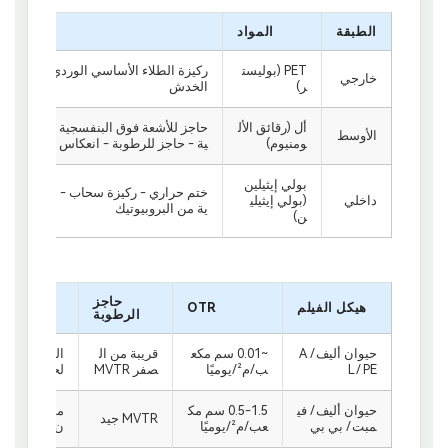
الطبقة
المواد
PET (بوليست
ركيزة الطلاء الأساسي الوردي - الصلابة ا
خارجي
ر)
الخدش
أل (رقائق الأل
حاجز للأشعة فوق البنفسجية - حاجز للأ
الأوسط
ومنيوم)
ية - حاجز للرطوبة - انعكاس اللون الور
بولي إيثيلين
ختم حراري - ركيزة سحاب - سلامة ملام
داخلي
(بولي إيثيلي
ية من البروبيوتيك
ن)
حاجز
هيكل الفيلم
OTR
الرطوبة
حيوان أليف / A
~0.01 سم مكع
قريبة من ال
البروبيوتيك 
L / PE
ب/م²/يوميًا
صفر MVTR
لحية - أقصى 
حيوان أليف / في
0.5-1.5 سم مك
مسحوق البروت
MVTR جيد
مبت / بي بي
عب/م²/يوميًا
ن سريع وحس