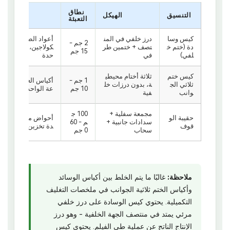
نطاق
التنسيق
الهيكل
التعبئة
كيس وسا
درز خلفي في المن
أعواد الطاقة، والإلك
2 جم -
دة (ختم خ
تصف + ختمين طر
كولاجين، والخضروات
15 جم
لفي)
في
حدة
كيس ختم
ثلاثة أختام محيطي
1 جم -
أكياس العينات، عبو
ثلاثي الج
ة، بدون درزات خل
10 جم
عة الواحدة
وانب
فية
مجمعة سفلية +
100 ج
حقيبة الو
أحواض مسحوق متعدد
سدادات جانبية +
م - 60
قوف
دة تخزين المسحوق الأ
سحاب
0 جم
ملاحظة:
غالبًا ما يتم الخلط بين أكياس الوسائد
وأكياس الختم ثلاثية الجوانب في ملخصات التغليف
التكميلية. يحتوي كيس الوسادة على درز خلفي
مرئي يمتد في منتصف الجهة الخلفية - وهو درز
الإنتاج الناتج عن عملية طي الفيلم. يحتوي كيس