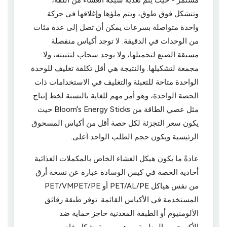
مستمر - حيث يتم تغذية شبكة الغشاء من اللفة،
وتتشكل فوق طوق، ويتم ملؤها وإغلاقها في حركة
واحدة متواصلة بسرعات يمكن أن تصل إلى عدة مئات
من الوحدات في الدقيقة. لا توجد أكياس منفصلة
مسبقة الصنع لتحميلها، ولا يوجد سحاب لتثبيته، ولا
مجمعة لتشكيلها. والنتيجة هي أقل تكلفة تغليف للوحدة
الواحدة متاحة للتعبئة والتغليف في الاستخدامات ذات
الحصة الواحدة، وهو أمر مهم للغاية بالنسبة لخط إنتاج
مثل عصي الطاقة من Bloom's Energy Sticks حيث
يكون سعر التجزئة لكل حصة أقل من أكياس المسحوق
الرئيسية ويكون حجم الطلب الواحد أعلى.
عادةً ما يكون هيكل الغشاء الخاص بالمكملات الغذائية
أحادية الحصة في كيس الوسادة عبارة عن نسخة أرق
من نفس هياكل PET/AL/PE أو PET/VMPET/PE
المستخدمة في الأكياس القائمة. توفر طبقة رقائق
الألومنيوم أو الطبقة المعدنية حاجز حماية ضد