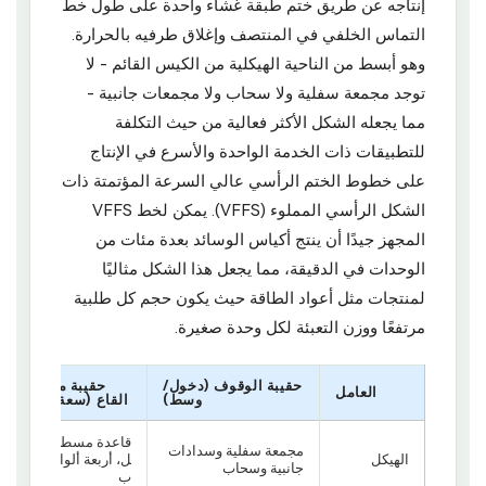
إنتاجه عن طريق ختم طبقة غشاء واحدة على طول خط
التماس الخلفي في المنتصف وإغلاق طرفيه بالحرارة.
وهو أبسط من الناحية الهيكلية من الكيس القائم - لا
توجد مجمعة سفلية ولا سحاب ولا مجمعات جانبية -
مما يجعله الشكل الأكثر فعالية من حيث التكلفة
للتطبيقات ذات الخدمة الواحدة والأسرع في الإنتاج
على خطوط الختم الرأسي عالي السرعة المؤتمتة ذات
الشكل الرأسي المملوء (VFFS). يمكن لخط VFFS
المجهز جيدًا أن ينتج أكياس الوسائد بعدة مئات من
الوحدات في الدقيقة، مما يجعل هذا الشكل مثاليًا
لمنتجات مثل أعواد الطاقة حيث يكون حجم كل طلبية
مرتفعًا ووزن التعبئة لكل وحدة صغيرة.
حقيبة الوقوف (دخول/
حقيبة مسطحة
العامل
وسط)
القاع (سعة كبيرة)
قاعدة مسطحة الهيك
مجمعة سفلية وسدادات
الهيكل
ل، أربعة ألواح، سحا
جانبية وسحاب
ب