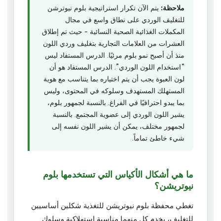
ملاحظة:
يتم الآن تكرار استراتيجية بلوم نيوترشن
للتغليف الوردي على نطاق واسع في مجال
المكملات الغذائية الصحية النسائية - حيث تم إطلاق
العشرات من العلامات التجارية بتغليف وردي اللون
منذ أن أصبح نمو بلوم مرئيًا. الدرس المستفاد ليس
“استخدام اللون الوردي”. الدرس المستفاد هو أن
لون العبوة يجب أن يتم اختياره بما يتناسب مع هوية
المستهلك المستهدف وسلوكه في المحتوى، وليس
بما يبدو احترافيًا في الفراغ. بالنسبة لجمهور بلوم،
يشير اللون الوردي إلى عضوية المجتمع. بالنسبة
لجمهور مختلف، يمكن أن يشير اللون نفسه إلى
شيء خاطئ تماماً.
ما هي أشكال الأكياس التي تستخدمها بلوم
نيوتريشن؟
تغطي محفظة بلوم نيوتريشن للتغذية شكلين أساسيين
للتغليف، يخدم كل منهما مناسبة استهلاكية وسلوك