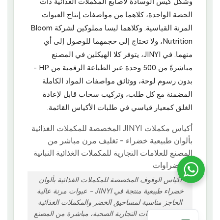
وشكل كيس الوسادة لأصابع المكملات الغذائية ذات
الحصة الواحدة، كلاهما من مواصفات إنتاج العبوات
المرنة القياسية. وكلاهما ليسا مملوكين لشركة Bloom
Nutrition، ولا تحتاج إلى حجمهما للوصول إلى أي
منهما. في JINYI، يتوفر كلا الهيكلين في المصنع
مباشرةً من 500 وحدة عبر الطباعة الرقمية من HP -
بدون رسوم لوحة، ووثائق مواصفات المواد الكاملة
المضمنة مع كل طلب، وتركيب سحاب قابل لإعادة
الغلق كمعيار قياسي في طلبات الأكياس القائمة.
أكياس الوقوف المخصصة للمكملات الغذائية بألوان
خضراء طبيعية منتجة في JINYI - عبوات مرنة عالية
الحاجز مناسبة لمساحيق الخضر والمكملات الغذائية
النباتية والعلامات التجارية الصحية، مباشرة من المصنع