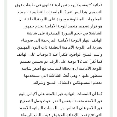
غذائية كثيفة، ولا يوجد نص ادعاء ثانوي في طبقات فوق
التصميم. هذا ليس تقييدًا للملصقات التنظيمية - جميع
المعلومات المطلوبة موجودة على اللوحة الخلفية. بل
هو قرار تصميم متعمد للوحة الأمامية يخدم جمهور
الشاشة: في حجم الصورة المصغرة على شاشة
الهاتف، تنهار اللوحة الأمامية المزدحمة إلى ضوضاء
بصرية. أما اللوحة الأمامية النظيفة ذات اللون المهيمن
واسم المنتج الواضح، فتُقرأ عند 3 بوصات على الهاتف
كما تُقرأ عند 12 بوصة على الرف. تم تحسين تصميم
اللوحة الأمامية ل Bloom لتتناسب مع أصغر شاشة
ستظهر عليها - وهي أيضًا الشاشة التي يستخدمها
معظم المستهلكين لاكتشاف المنتج وشرائه.
كما أن اللمسات النهائية غير اللامعة على أكياس بلوم
غير اللامعة متعمدة بنفس القدر. حيث يعمل التصفيح
غير اللامع على التخلص من اللمسات النهائية اللامعة
التي تنتج تحت الإضاءة الفوتوغرافية - البقع البيضاء