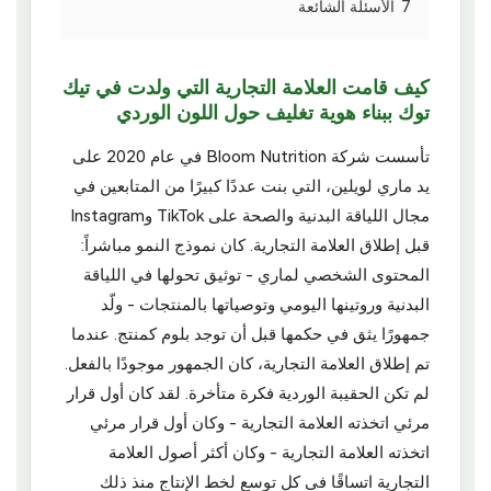
7
الأسئلة الشائعة
كيف قامت العلامة التجارية التي ولدت في تيك
توك ببناء هوية تغليف حول اللون الوردي
تأسست شركة Bloom Nutrition في عام 2020 على
يد ماري لويلين، التي بنت عددًا كبيرًا من المتابعين في
مجال اللياقة البدنية والصحة على TikTok وInstagram
قبل إطلاق العلامة التجارية. كان نموذج النمو مباشراً:
المحتوى الشخصي لماري - توثيق تحولها في اللياقة
البدنية وروتينها اليومي وتوصياتها بالمنتجات - ولّد
جمهورًا يثق في حكمها قبل أن توجد بلوم كمنتج. عندما
تم إطلاق العلامة التجارية، كان الجمهور موجودًا بالفعل.
لم تكن الحقيبة الوردية فكرة متأخرة. لقد كان أول قرار
مرئي اتخذته العلامة التجارية - وكان أول قرار مرئي
اتخذته العلامة التجارية - وكان أكثر أصول العلامة
التجارية اتساقًا في كل توسع لخط الإنتاج منذ ذلك