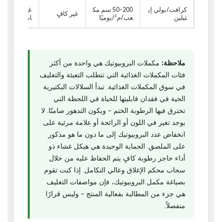
كرافت/بولي إي
50-200 سم مك
غير مناسب لل
غير كافٍ
ثيلين
عب/م²/يوميًا
ات الحية
ملاحظة:
مكملات البروبيوتيك هي واحدة من أكثر
فئات المكملات الغذائية التي تتطلب التعبئة والتغليف
في سوق المكملات الغذائية. تبدأ السلالات البكتيرية
الحية في فقدان قابليتها للحياة في اللحظة التي
تخترق فيها الرطوبة الختم - ويكون التدهور صامتًا. لا
يوجد تغير في اللون أو الرائحة أو علامة مرئية على
انخفاض عدد البروبيوتيك إلى ما دون ما هو مذكور
على الملصق. الحماية الوحيدة هي هيكل غشاء ذو
أداء حاجز رطوبة كافٍ يتم الحفاظ عليه من خلال
سحاب محكم الإغلاق وعالي التكامل. إذا كنت تقوم
بصياغة مكمل البروبيوتيك، فإن مواصفات التغليف
هي جزء من المطالبة بفعالية المنتج - وليس قرارًا
منفصلاً.