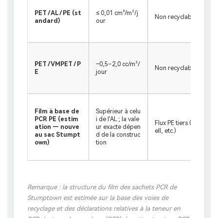
PET / AL / PE (st
≤ 0,01 cm³/m²/j
Non recyclable
andard)
our
PET / VMPET / P
~0,5–2,0 cc/m²/
Non recyclable
E
jour
Film à base de
Supérieur à celu
PCR PE (estim
i de l'AL ; la vale
Flux PE tiers (Ridw
ation — nouve
ur exacte dépen
ell, etc.)
au sac Stumpt
d de la construc
own)
tion
Remarque : la structure du film des sachets PCR de
Stumptown est estimée sur la base des voies de
recyclage et des déclarations relatives à la teneur en