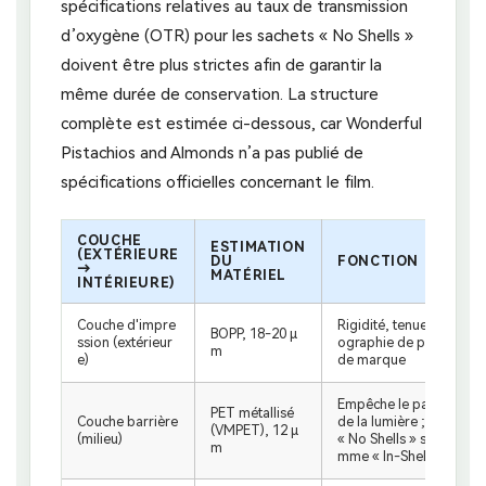
spécifications relatives au taux de transmission
d’oxygène (OTR) pour les sachets « No Shells »
doivent être plus strictes afin de garantir la
même durée de conservation. La structure
complète est estimée ci-dessous, car Wonderful
Pistachios and Almonds n’a pas publié de
spécifications officielles concernant le film.
COUCHE
ESTIMATION
(EXTÉRIEURE
DU
FONCTION
→
MATÉRIEL
INTÉRIEURE)
Couche d'impre
Rigidité, tenue en rayon
BOPP, 18-20 μ
ssion (extérieur
ographie de produit haut
m
e)
de marque
Empêche le passage de l
PET métallisé
Couche barrière
de la lumière ; les spé
(VMPET), 12 μ
(milieu)
« No Shells » sont plus s
m
mme « In-Shell ».