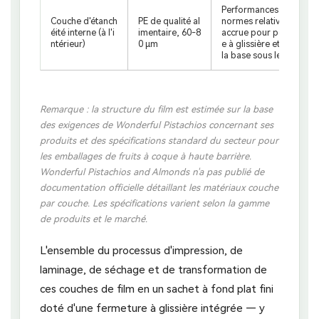
Performances de thermo
Couche d'étanch
PE de qualité al
normes relatives au cont
éité interne (à l'i
imentaire, 60-8
accrue pour permettre l
ntérieur)
0 μm
e à glissière et garantir
la base sous le poids de
Remarque : la structure du film est estimée sur la base
des exigences de Wonderful Pistachios concernant ses
produits et des spécifications standard du secteur pour
les emballages de fruits à coque à haute barrière.
Wonderful Pistachios and Almonds n'a pas publié de
documentation officielle détaillant les matériaux couche
par couche. Les spécifications varient selon la gamme
de produits et le marché.
L'ensemble du processus d'impression, de
laminage, de séchage et de transformation de
ces couches de film en un sachet à fond plat fini
doté d'une fermeture à glissière intégrée — y